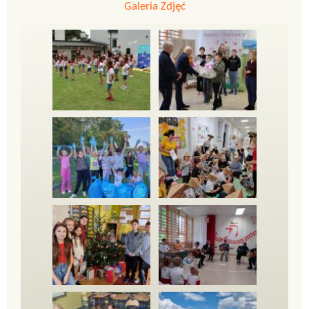
Galeria Zdjęć