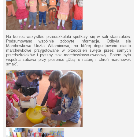
Na koniec wszystkie przedszkolaki spotkały się w sali starszaków.
Podsumowano wspólnie zdobyte informacje. Odbyła się
Marchewkowa Uczta Witaminowa, na której degustowano ciasto
marchewkowe przygotowane w przeddzień święta przez samych
przedszkolaków i pyszny sok marchewkowo-owocowy. Potem była
wspólna zabawa przy piosence „Dbaj o naturę i chroń marchewek
smak”.
Will open in new window
Wil
ope
ne
wi