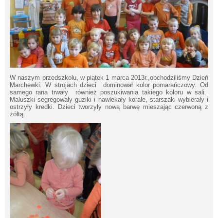
W naszym przedszkolu, w piątek 1 marca 2013r.,obchodziliśmy Dzień
Marchewki. W strojach dzieci dominował kolor pomarańczowy. Od
samego rana trwały również poszukiwania takiego koloru w sali.
Maluszki segregowały guziki i nawlekały korale, starszaki wybierały i
ostrzyły kredki. Dzieci tworzyły nową barwę mieszając czerwoną z
żółtą.
Will open in new window
Will
ope
new
win