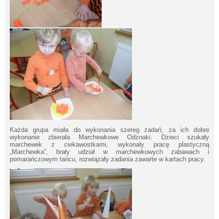
Każda grupa miała do wykonania szereg zadań, za ich dobre
wykonanie zbierała Marchewkowe Odznaki. Dzieci szukały
marchewek z ciekawostkami, wykonały pracę plastyczną
„Marchewka”, brały udział w marchewkowych zabawach i
pomarańczowym tańcu, rozwiązały zadania zawarte w kartach pracy.
Will open in new window
Will
ope
new
win