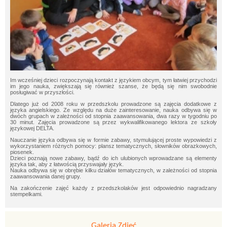
Im wcześniej dzieci rozpoczynają kontakt z językiem obcym, tym łatwiej przychodzi
im jego nauka, zwiększają się również szanse, że będą się nim swobodnie
posługiwać w przyszłości.
Dlatego już od 2008 roku w przedszkolu prowadzone są zajęcia dodatkowe z
języka angielskiego. Ze względu na duże zainteresowanie, nauka odbywa się w
dwóch grupach w zależności od stopnia zaawansowania, dwa razy w tygodniu po
30 minut. Zajęcia prowadzone są przez wykwalifikowanego lektora ze szkoły
językowej DELTA.
Nauczanie języka odbywa się w formie zabawy, stymulującej proste wypowiedzi z
wykorzystaniem różnych pomocy: plansz tematycznych, słowników obrazkowych,
piosenek.
Dzieci poznają nowe zabawy, bądź do ich ulubionych wprowadzane są elementy
języka tak, aby z łatwością przyswajały język.
Nauka odbywa się w obrębie kilku działów tematycznych, w zależności od stopnia
zaawansowania danej grupy.
Na zakończenie zajęć każdy z przedszkolaków jest odpowiednio nagradzany
stempelkami.
Galeria Zdjęć