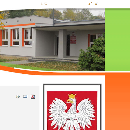
-1
°C
Increase
Decrease
font size
font size