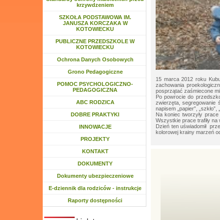
krzywdzeniem
Rozwiń menu
SZKOŁA PODSTAWOWA IM.
JANUSZA KORCZAKA W
KOTOWIECKU
Rozwiń menu
PUBLICZNE PRZEDSZKOLE W
KOTOWIECKU
Ochrona Danych Osobowych
Grono Pedagogiczne
15 marca 2012 roku Kubus
POMOC PSYCHOLOGICZNO-
zachowania proekologiczn
PEDAGOGICZNA
posprzątać zaśmiecone mi
Po powrocie do przedszkol
ABC RODZICA
zwierzęta, segregowanie 
napisem „papier”, „szkło”, „
Na koniec tworzyły prace 
DOBRE PRAKTYKI
Wszystkie prace trafiły na
Dzień ten uświadomił prze
INNOWACJE
kolorowej krainy marzeń o
PROJEKTY
KONTAKT
DOKUMENTY
Dokumenty ubezpieczeniowe
E-dziennik dla rodziców - instrukcje
Raporty dostępności