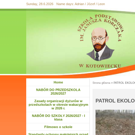
Sunday, 28.6.2026
Name days:
Adrian / Józef / Leon
Przejdź
Przejdź do
Przejdź
Przejdź
Przejdź
do
wyszukiwania
do menu
do
do
mapy
głównego
treści
stopki
strony
Home
Strona główna
» PATROL EKOLO
Jesteś tutaj
NABÓR DO PRZEDSZKOLA
2026/2027
PATROL EKOLO
Zasady organizacji dyżurów w
przedszkolach w okresie wakacyjnym
w 2026 r.
NABÓR DO SZKOŁY 2026/2027 - I
klasa
Filmowo o szkole
Standardy ochrony małoletnich przed