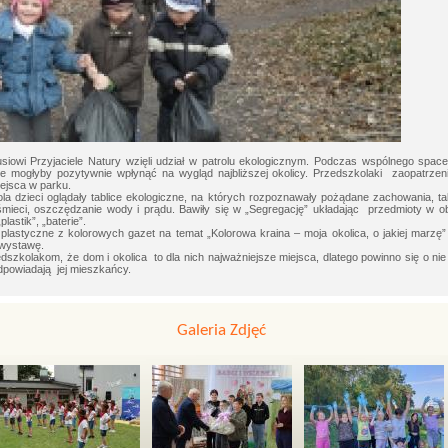
iowi Przyjaciele Natury wzięli udział w patrolu ekologicznym. Podczas wspólnego spacer
e mogłyby pozytywnie wpłynąć na wygląd najbliższej okolicy. Przedszkolaki zaopatrzen
ejsca w parku.
a dzieci oglądały tablice ekologiczne, na których rozpoznawały pożądane zachowania, takie
śmieci, oszczędzanie wody i prądu. Bawiły się w „Segregację” układając przedmioty w ob
plastik”, „baterie”.
plastyczne z kolorowych gazet na temat „Kolorowa kraina – moja okolica, o jakiej marzę” 
 wystawę.
dszkolakom, że dom i okolica to dla nich najważniejsze miejsca, dlatego powinno się o ni
dpowiadają jej mieszkańcy.
Galeria Zdjęć