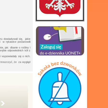
u dowiadywali się, jakie
i w rękawice postanowili
, jak: dbanie o rośliny i
rębie odpowiednich kół z
i wypowiadały się o nich.
e troszczyć, że za wygląd