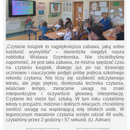
„Czytanie książek to najpiękniejsza zabawa, jaką sobie
ludzkość wymyśliła” – stwierdziła niegdyś nasza
noblistka Wisława Szymborska. Nie chcielibyśmy
zapomnieć, że jest taka zabawa, że można spędzać czas
na czytaniu książek, dlatego już po raz dziewiąty
uczniowie i nauczyciele podjęli próbę pobicia szkolnego
rekordu czytania. Nie liczy się szybkość odczytanego
tekstu, ale jego piękno, doskonała technika czytania,
właściwe tempo, zwracanie uwagi na znaki
interpunkcyjne i oczywiście głosową interpretację.
Czytanie też może być sztuką. W tym roku czytaliśmy
teksty o przyjaźni, rodzinie i dobrych relacjach, chcieliśmy
zwrócić uwagę na wspierającą rolę bliskich osób. W
tegorocznym maratonie czytania wzięło udział 48 osób,
czytaliśmy przez 2 godziny i 57 sekund. (U. Adrian)