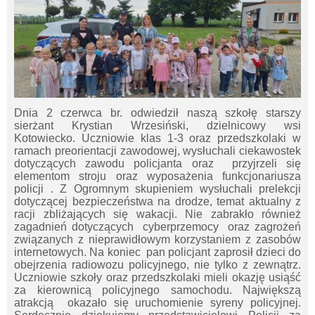
Dnia 2 czerwca br. odwiedził naszą szkołę starszy
sierżant Krystian Wrzesiński, dzielnicowy wsi
Kotowiecko. Uczniowie klas 1-3 oraz przedszkolaki w
ramach preorientacji zawodowej, wysłuchali ciekawostek
dotyczących zawodu policjanta oraz przyjrzeli się
elementom stroju oraz wyposażenia funkcjonariusza
policji . Z Ogromnym skupieniem wysłuchali prelekcji
dotyczącej bezpieczeństwa na drodze, temat aktualny z
racji zbliżających się wakacji. Nie zabrakło również
zagadnień dotyczących cyberprzemocy oraz zagrożeń
związanych z nieprawidłowym korzystaniem z zasobów
internetowych. Na koniec pan policjant zaprosił dzieci do
obejrzenia radiowozu policyjnego, nie tylko z zewnątrz.
Uczniowie szkoły oraz przedszkolaki mieli okazję usiąść
za kierownicą policyjnego samochodu. Największą
atrakcją okazało się uruchomienie syreny policyjnej.