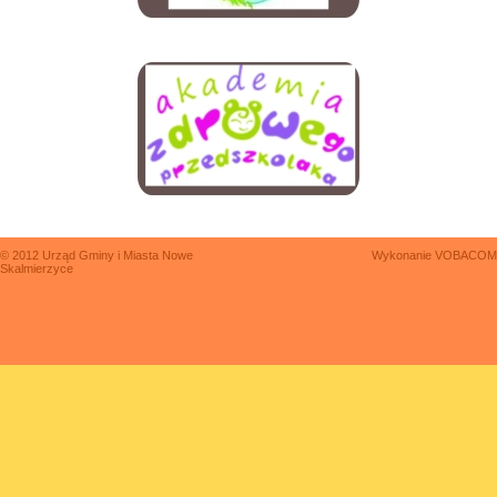
© 2012 Urząd Gminy i Miasta Nowe
Wykonanie
VOBACOM
Skalmierzyce